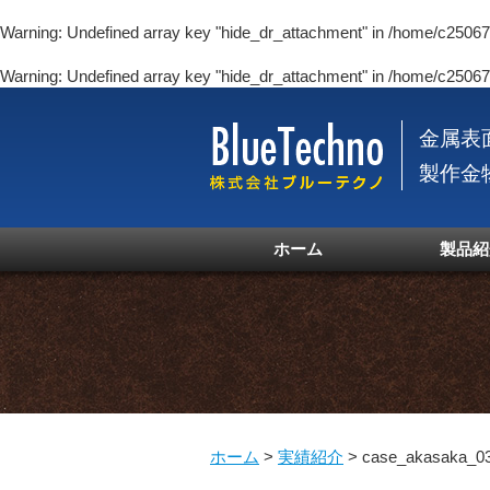
Warning
: Undefined array key "hide_dr_attachment" in
/home/c250670
Warning
: Undefined array key "hide_dr_attachment" in
/home/c250670
金属表
製作金
ホーム
製品紹
ホーム
>
実績紹介
>
case_akasaka_0