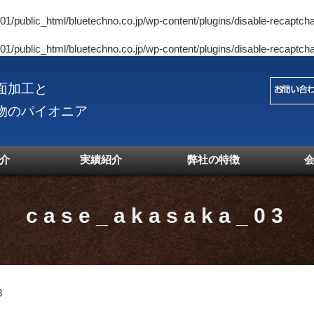
1/public_html/bluetechno.co.jp/wp-content/plugins/disable-recaptcha
1/public_html/bluetechno.co.jp/wp-content/plugins/disable-recaptcha
面加工と
物のパイオニア
介
実績紹介
弊社の特徴
case_akasaka_03
3