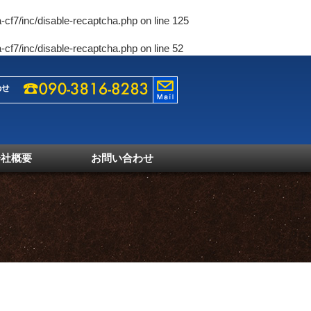
-cf7/inc/disable-recaptcha.php
on line
125
-cf7/inc/disable-recaptcha.php
on line
52
会社概要
お問い合わせ