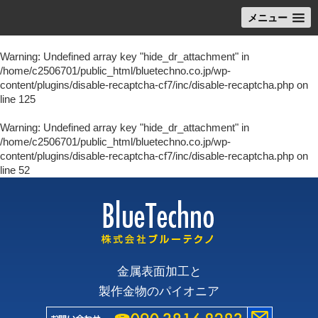
メニュー
Warning
: Undefined array key "hide_dr_attachment" in
/home/c2506701/public_html/bluetechno.co.jp/wp-
content/plugins/disable-recaptcha-cf7/inc/disable-recaptcha.php
on
line
125
Warning
: Undefined array key "hide_dr_attachment" in
/home/c2506701/public_html/bluetechno.co.jp/wp-
content/plugins/disable-recaptcha-cf7/inc/disable-recaptcha.php
on
line
52
金属表面加工と
製作金物のパイオニア