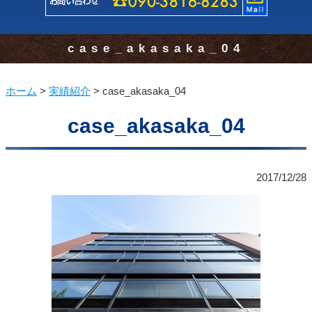
case_akasaka_04
ホーム
>
実績紹介
>
case_akasaka_04
case_akasaka_04
2017/12/28