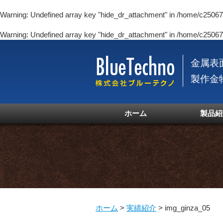
Warning
: Undefined array key "hide_dr_attachment" in
/home/c250670
Warning
: Undefined array key "hide_dr_attachment" in
/home/c250670
金属表
製作金
ホーム
製品紹
ホーム
>
実績紹介
>
img_ginza_05