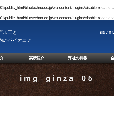
1/public_html/bluetechno.co.jp/wp-content/plugins/disable-recaptcha
1/public_html/bluetechno.co.jp/wp-content/plugins/disable-recaptcha
面加工と
物のパイオニア
介
実績紹介
弊社の特徴
img_ginza_05