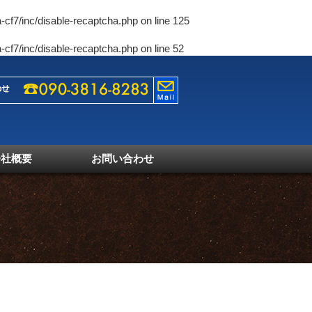
-cf7/inc/disable-recaptcha.php
on line
125
-cf7/inc/disable-recaptcha.php
on line
52
会社概要
お問い合わせ