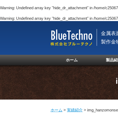
Warning
: Undefined array key "hide_dr_attachment" in
/home/c250670
Warning
: Undefined array key "hide_dr_attachment" in
/home/c250670
金属表
製作金
ホーム
製品紹
ホーム
>
実績紹介
>
img_hanzomonse