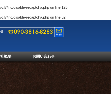
-cf7/inc/disable-recaptcha.php
on line
125
-cf7/inc/disable-recaptcha.php
on line
52
会社概要
お問い合わせ
1