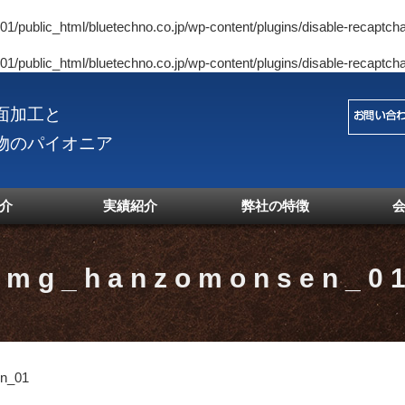
1/public_html/bluetechno.co.jp/wp-content/plugins/disable-recaptcha
1/public_html/bluetechno.co.jp/wp-content/plugins/disable-recaptcha
面加工と
物のパイオニア
介
実績紹介
弊社の特徴
img_hanzomonsen_0
n_01