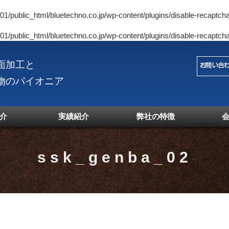
1/public_html/bluetechno.co.jp/wp-content/plugins/disable-recaptcha
1/public_html/bluetechno.co.jp/wp-content/plugins/disable-recaptcha
面加工と
物のパイオニア
介
実績紹介
弊社の特徴
ssk_genba_02