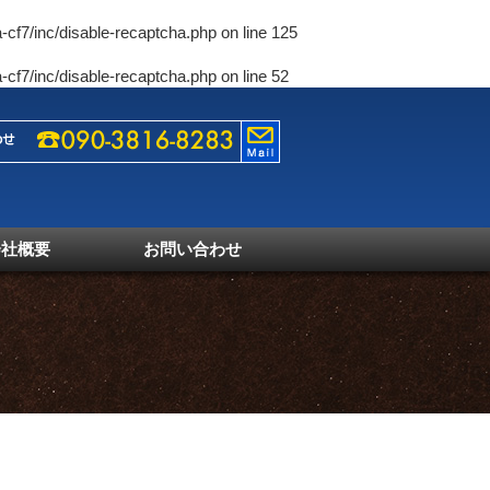
-cf7/inc/disable-recaptcha.php
on line
125
-cf7/inc/disable-recaptcha.php
on line
52
会社概要
お問い合わせ