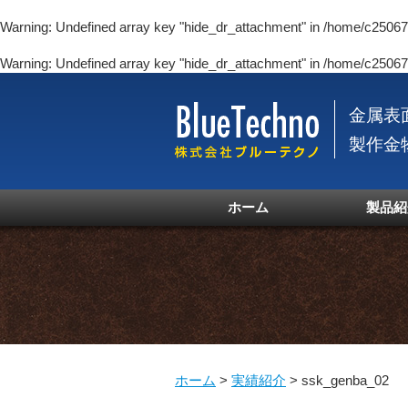
Warning
: Undefined array key "hide_dr_attachment" in
/home/c250670
Warning
: Undefined array key "hide_dr_attachment" in
/home/c250670
金属表
製作金
ホーム
製品紹
ホーム
>
実績紹介
>
ssk_genba_02