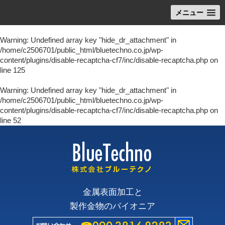
メニュー
Warning
: Undefined array key "hide_dr_attachment" in
/home/c2506701/public_html/bluetechno.co.jp/wp-
content/plugins/disable-recaptcha-cf7/inc/disable-recaptcha.php
on
line
125
Warning
: Undefined array key "hide_dr_attachment" in
/home/c2506701/public_html/bluetechno.co.jp/wp-
content/plugins/disable-recaptcha-cf7/inc/disable-recaptcha.php
on
line
52
金属表面加工と
製作金物のパイオニア