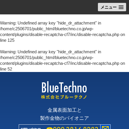
メニュー
Warning
: Undefined array key "hide_dr_attachment" in
/home/c2506701/public_html/bluetechno.co.jp/wp-
content/plugins/disable-recaptcha-cf7/inc/disable-recaptcha.php
on
line
125
Warning
: Undefined array key "hide_dr_attachment" in
/home/c2506701/public_html/bluetechno.co.jp/wp-
content/plugins/disable-recaptcha-cf7/inc/disable-recaptcha.php
on
line
52
金属表面加工と
製作金物のパイオニア