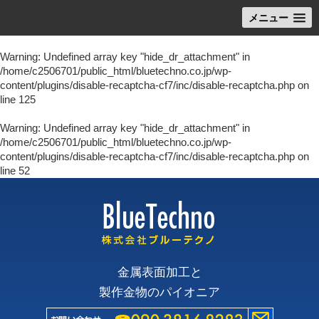
メニュー
Warning
: Undefined array key "hide_dr_attachment" in
/home/c2506701/public_html/bluetechno.co.jp/wp-
content/plugins/disable-recaptcha-cf7/inc/disable-recaptcha.php
on
line
125
Warning
: Undefined array key "hide_dr_attachment" in
/home/c2506701/public_html/bluetechno.co.jp/wp-
content/plugins/disable-recaptcha-cf7/inc/disable-recaptcha.php
on
line
52
金属表面加工と
製作金物のパイオニア