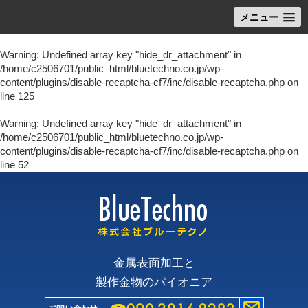
メニュー
Warning
: Undefined array key "hide_dr_attachment" in
/home/c2506701/public_html/bluetechno.co.jp/wp-
content/plugins/disable-recaptcha-cf7/inc/disable-recaptcha.php
on
line
125
Warning
: Undefined array key "hide_dr_attachment" in
/home/c2506701/public_html/bluetechno.co.jp/wp-
content/plugins/disable-recaptcha-cf7/inc/disable-recaptcha.php
on
line
52
金属表面加工と
製作金物のパイオニア