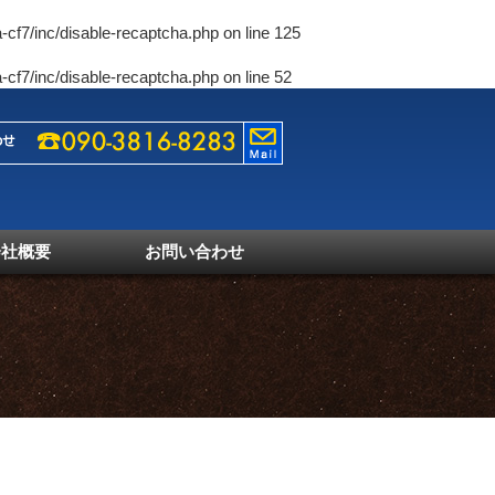
-cf7/inc/disable-recaptcha.php
on line
125
-cf7/inc/disable-recaptcha.php
on line
52
会社概要
お問い合わせ