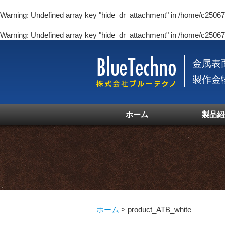
Warning
: Undefined array key "hide_dr_attachment" in
/home/c250670
Warning
: Undefined array key "hide_dr_attachment" in
/home/c250670
金属表
製作金
ホーム
製品紹
ホーム
>
product_ATB_white