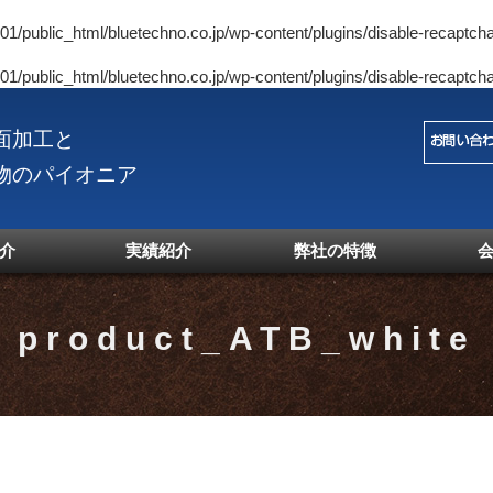
1/public_html/bluetechno.co.jp/wp-content/plugins/disable-recaptcha
1/public_html/bluetechno.co.jp/wp-content/plugins/disable-recaptcha
面加工と
物のパイオニア
介
実績紹介
弊社の特徴
product_ATB_white