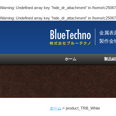
Warning
: Undefined array key "hide_dr_attachment" in
/home/c250670
Warning
: Undefined array key "hide_dr_attachment" in
/home/c250670
金属表
製作金
ホーム
製品紹
ホーム
>
product_TRB_White