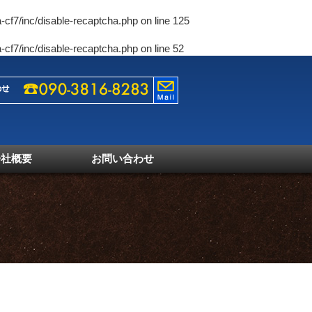
-cf7/inc/disable-recaptcha.php
on line
125
-cf7/inc/disable-recaptcha.php
on line
52
会社概要
お問い合わせ