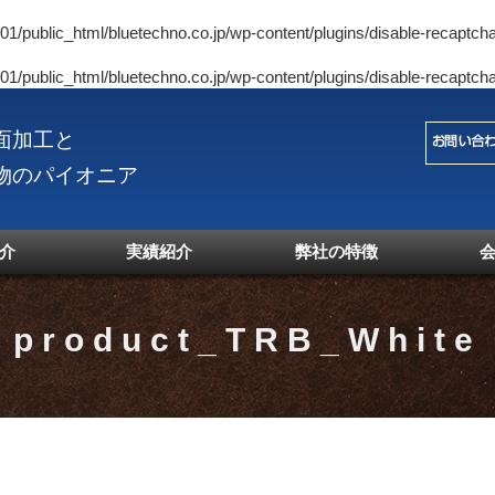
1/public_html/bluetechno.co.jp/wp-content/plugins/disable-recaptcha
1/public_html/bluetechno.co.jp/wp-content/plugins/disable-recaptcha
面加工と
物のパイオニア
介
実績紹介
弊社の特徴
product_TRB_White