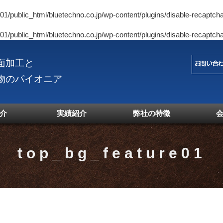
1/public_html/bluetechno.co.jp/wp-content/plugins/disable-recaptcha
1/public_html/bluetechno.co.jp/wp-content/plugins/disable-recaptcha
面加工と
物のパイオニア
介
実績紹介
弊社の特徴
top_bg_feature01