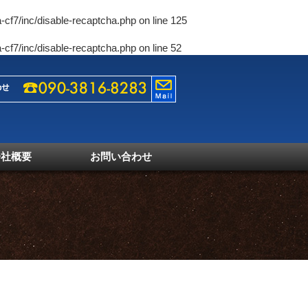
-cf7/inc/disable-recaptcha.php
on line
125
-cf7/inc/disable-recaptcha.php
on line
52
会社概要
お問い合わせ