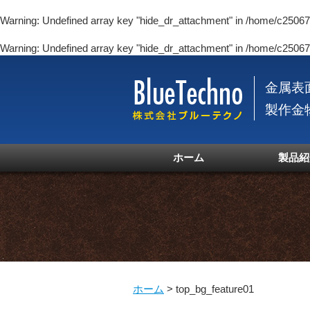
Warning
: Undefined array key "hide_dr_attachment" in
/home/c250670
Warning
: Undefined array key "hide_dr_attachment" in
/home/c250670
金属表
製作金
ホーム
製品紹
ホーム
>
top_bg_feature01